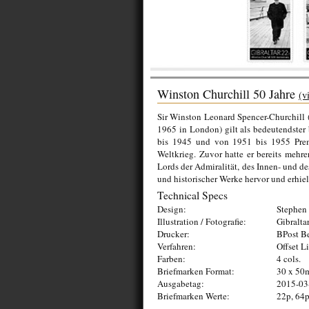
Winston Churchill 50 Jahre
(v
Sir Winston Leonard Spencer-Churchill 
1965 in London) gilt als bedeutendster 
bis 1945 und von 1951 bis 1955 Premi
Weltkrieg. Zuvor hatte er bereits mehr
Lords der Admiralität, des Innen- und des
und historischer Werke hervor und erhiel
Technical Specs
Design:
Stephen 
Illustration / Fotografie:
Gibralta
Drucker:
BPost B
Verfahren:
Offset L
Farben:
4 cols.
Briefmarken Format:
30 x 5
Ausgabetag:
2015-03
Briefmarken Werte:
22p, 64p