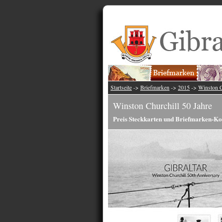
Startseite
->
Briefmarken
->
2015
->
Winston C
Winston Churchill 50 Jahre
Preis Steckkarten und Briefmarken-Ko