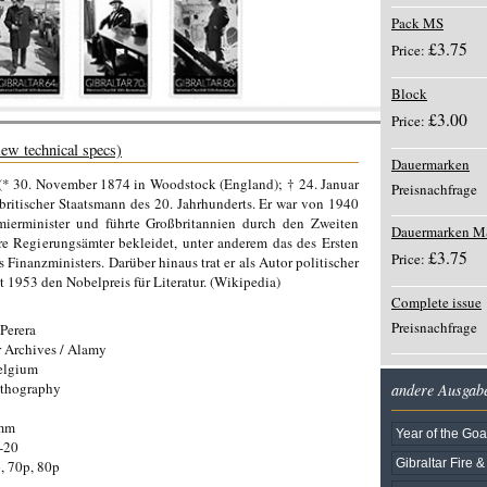
Pack MS
£3.75
Price:
Block
£3.00
Price:
iew technical specs)
Dauermarken
(* 30. November 1874 in Woodstock (England); † 24. Januar
Preisnachfrage
britischer Staatsmann des 20. Jahrhunderts. Er war von 1940
erminister und führte Großbritannien durch den Zweiten
Dauermarken M
ere Regierungsämter bekleidet, unter anderem das des Ersten
£3.75
Price:
 Finanzministers. Darüber hinaus trat er als Autor politischer
t 1953 den Nobelpreis für Literatur. (Wikipedia)
Complete issue
Preisnachfrage
Perera
r Archives / Alamy
elgium
ithography
andere Ausgab
0mm
Year of the Goa
-20
Gibraltar Fire 
, 70p, 80p