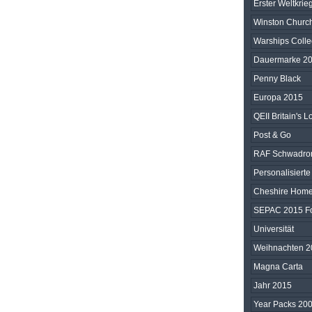
Erster Weltkrieg
Winston Church
Warships Collec
Dauermarke 2
Penny Black
Europa 2015
QEII Britain's
Post & Go
RAF Schwadron
Personalisiert
Cheshire Home
SEPAC 2015 Fo
Universität
Weihnachten 2
Magna Carta
Jahr 2015
Year Packs 200