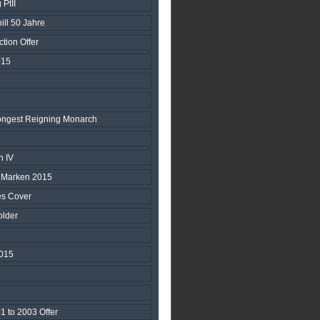
 PtII
ill 50 Jahre
tion Offer
015
 Longest Reigning Monarch
 IV
e Marken 2015
s Cover
lder
015
1 to 2003 Offer