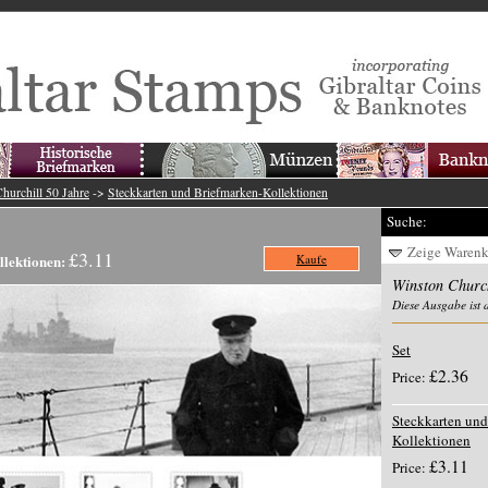
hurchill 50 Jahre
->
Steckkarten und Briefmarken-Kollektionen
Suche:
Zeige Waren
£3.11
llektionen:
Kaufe
Winston Church
Diese Ausgabe ist 
Set
£2.36
Price:
Steckkarten und
Kollektionen
£3.11
Price: