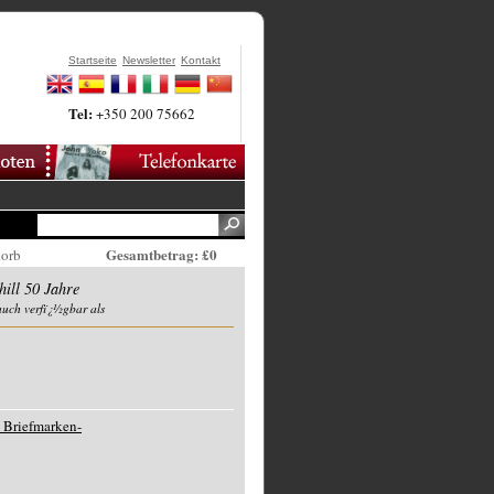
Startseite
Newsletter
Kontakt
Tel:
+350 200 75662
Gesamtbetrag: £0
korb
ill 50 Jahre
auch verfï¿½gbar als
 Briefmarken-