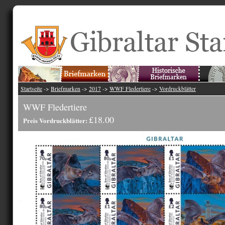
Startseite
->
Briefmarken
->
2017
->
WWF Fledertiere
->
Vordruckblätter
WWF Fledertiere
£18.00
Preis Vordruckblätter: