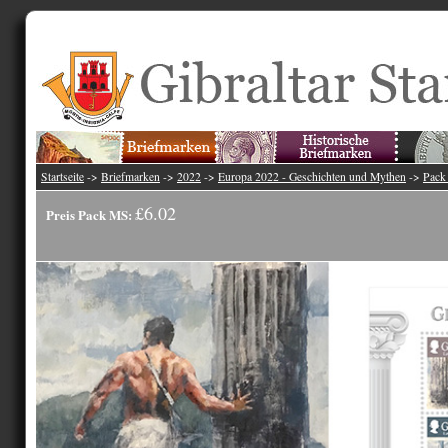
Startseite
->
Briefmarken
->
2022
->
Europa 2022 - Geschichten und Mythen
->
Pack
£6.02
Preis Pack MS: