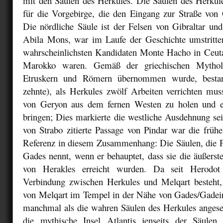
mit den Säulen des Herkules. Die Säulen des Herkule
für die Vorgebirge, die den Eingang zur Straße von G
Die nördliche Säule ist der Felsen von Gibraltar und
Abila Mons, war im Laufe der Geschichte umstritte
wahrscheinlichsten Kandidaten Monte Hacho in Ceut
Marokko waren. Gemäß der griechischen Mythol
Etruskern und Römern übernommen wurde, bestan
zehnte), als Herkules zwölf Arbeiten verrichten mus
von Geryon aus dem fernen Westen zu holen und e
bringen; Dies markierte die westliche Ausdehnung sei
von Strabo zitierte Passage von Pindar war die frühe
Referenz in diesem Zusammenhang: Die Säulen, die Pi
Gades nennt, wenn er behauptet, dass sie die äußerst
von Herakles erreicht wurden. Da seit Herodot 
Verbindung zwischen Herkules und Melqart besteht
von Melqart im Tempel in der Nähe von Gades/Gadei
manchmal als die wahren Säulen des Herkules angeseh
die mythische Insel Atlantis jenseits der Säulen