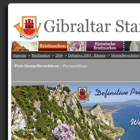
Startseite
->
Briefmarken
->
2004
->
Definitive 2004 - Blumen
->
Stempelbroschüren
Preis Stempelbroschüren: :
Preisnachfrage