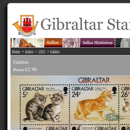
Home
->
Sellos
->
1997
->
Gatitos
Gatitos
£2.96
Precio