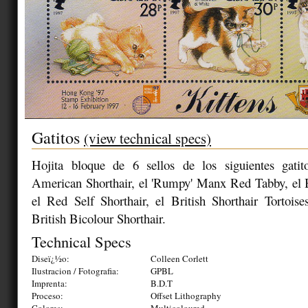
Gatitos
(view technical specs)
Hojita bloque de 6 sellos de los siguientes gatit
American Shorthair, el 'Rumpy' Manx Red Tabby, el 
el Red Self Shorthair, el British Shorthair Tortois
British Bicolour Shorthair.
Technical Specs
Diseï¿½o:
Colleen Corlett
Ilustracion / Fotografia:
GPBL
Imprenta:
B.D.T
Proceso:
Offset Lithography
Colores:
Multicoloured