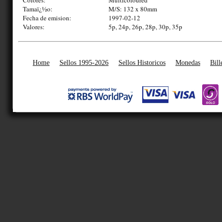
Tamaï¿½o:
M/S: 132 x 80mm
Fecha de emision:
1997-02-12
Valores:
5p, 24p, 26p, 28p, 30p, 35p
Home
Sellos 1995-2026
Sellos Historicos
Monedas
Bill