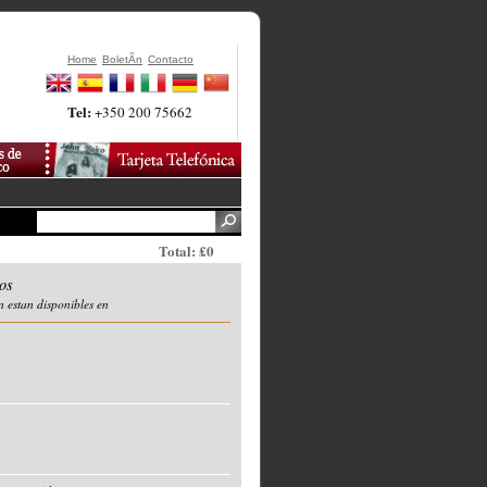
Home
BoletÃ­n
Contacto
Tel:
+350 200 75662
Total: £0
os
n estan disponibles en