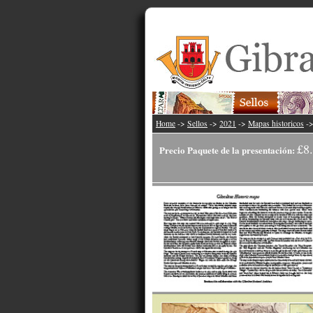
Home
->
Sellos
->
2021
->
Mapas historicos
-
£8
Precio Paquete de la presentación: