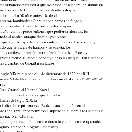
struir barreras para evitar que los barcos desembarquen suministros,

tmo con más de 13.000 hombres, donde trabajan

dio anterior 50 años antes. Desde el

tentaron bombardear Gibraltar con barcos de fuego y

entaron idear formas de frustrar estos ataques

añol con los pocos cañones que pudieron alcanzar. los

odo el asedio, aunque disminuyó a veces,

lo que significa que los comerciantes pudieron desembarcar y

ando que se muera de hambre y se someta. los

los civiles que podían permitírselo lejos de la Roca, y

 gradualmente. El asedio concluyó después de que Gran Bretaña cediera

ña a cambio de Gibraltar en largos

l siglo XIX publicado el 1 de diciembre de 1823 por R.H.

 Fleet Street en Londres con el título de \\\\\\\\\\\\\\\\\\\\\\\\\\\\\\\\\\\\\\\\\\\\\\\\\\\\\\\\\\\\\\\\
 ».

Gran Cuartel, el Hospital Naval,

 que refuerza el hecho de que Gibraltar

inales del siglo XIX, la

 oficial por primera vez. Es de destacar que fue en el

idos en Gibraltar comenzaron a superar en número a los nacidos en el extranjero. En
s nació en Gibraltar.

equeño pero está bellamente coloreado y claramente etiquetado.

afo, grabador, litógrafo, impresor y

 del siglo XIX.
