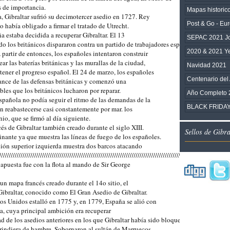
 de importancia.

Mapas historic
, Gibraltar sufrió su decimotercer asedio en 1727. Rey

Post & Go - Eu
 había obligado a firmar el tratado de Utrecht.

 estaba decidida a recuperar Gibraltar. El 13

SEPAC 2021 Joi
o los británicos dispararon contra un partido de trabajadores españoles en

2020 & 2021 Y
A partir de entonces, los españoles intentaron construir

r las baterías británicas y las murallas de la ciudad,

Navidad 2021
tener el progreso español. El 24 de marzo, los españoles

Centenario del
ance de las defensas británicas y comenzó una

es que los británicos lucharon por reparar.

Año Completo 
spañola no podía seguir el ritmo de las demandas de la

BLACK FRIDAY
 reabastecerse casi constantemente por mar. los

io, que se firmó al día siguiente.

és de Gibraltar también creado durante el siglo XIII.

Sellos de Gibr
nante ya que muestra las líneas de fuego de los españoles.

cción superior izquierda muestra dos barcos atacando

\\\\\\\\\\\\\\\\\\\\\\\\\\\\\\\\\\\\\\\\\\\\\\\\\\\\\\\\\\\\\\\\\\\\\\\\\\\\\\\\\\\\\\\\\\\\\\\\\\\\\\\\\
 apuesta fue con la flota al mando de Sir George

n mapa francés creado durante el 14o sitio, el

Gibraltar, conocido como El Gran Asedio de Gibraltar.

s Unidos estalló en 1775 y, en 1779, España se alió con

a, cuya principal ambición era recuperar

ad de los asedios anteriores en los que Gibraltar había sido bloqueado solo por tier
 rindiera de hambre. Sobornaron al sultán de Marruecos
