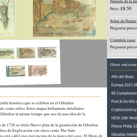
Paquete de la p
£8.50
Price:
Sobre de Primer
Preguntar preci
Complete issue
Preguntar preci
Otras emisione
Año del Buey
Europa 2021 Ma
95 Cumpleanos 
Post & Go Año 
afía histórica que se exhiben en el Gibraltar

do como sellos. Estos mapas bellamente detallados

Cryptocurrenc
e Gibraltar al mismo tiempo que nos da una idea de la

NEW 10th Wedd
s de 1726 se titula Nuevo plan de la guarnición de Gibraltar.

Prince Philip 
ndice de Explicación con sitios como The Gate

Gibraltar Defin
s está a 463 pies por encima de la marca del agua; El Muro de
