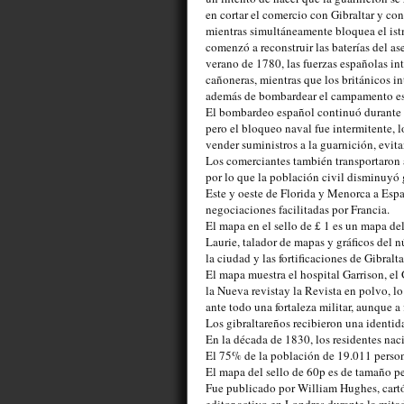
en cortar el comercio con Gibraltar y con
mientras simultáneamente bloquea el is
comenzó a reconstruir las baterías del ase
verano de 1780, las fuerzas españolas in
cañoneras, mientras que los británicos int
además de bombardear el campamento esp
El bombardeo español continuó durante t
pero el bloqueo naval fue intermitente, 
vender suministros a la guarnición, evit
Los comerciantes también transportaron a 
por lo que la población civil disminuyó
Este y oeste de Florida y Menorca a Espa
negociaciones facilitadas por Francia.
El mapa en el sello de £ 1 es un mapa de
Laurie, talador de mapas y gráficos del número 53 de
la ciudad y las fortificaciones de Gibraltar
El mapa muestra el hospital Garrison, el 
la Nueva revistay la Revista en polvo, lo
ante todo una fortaleza militar, aunque a f
Los gibraltareños recibieron una identidad
En la década de 1830, los residentes nac
El 75% de la población de 19.011 persona
El mapa del sello de 60p es de tamaño p
Fue publicado por William Hughes, cartógr
editor activo en Londres durante la mitad