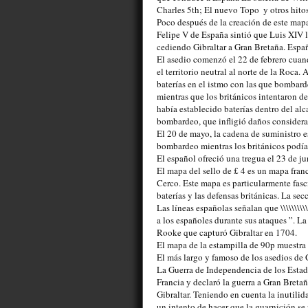
Charles 5th; El nuevo Topo  y otros hitos
Poco después de la creación de este mapa
Felipe V de España sintió que Luis XIV lo
cediendo Gibraltar a Gran Bretaña. España
El asedio comenzó el 22 de febrero cuand
el territorio neutral al norte de la Roca. 
baterías en el istmo con las que bombardea
mientras que los británicos intentaron de
había establecido baterías dentro del alc
bombardeo, que infligió daños considerabl
El 20 de mayo, la cadena de suministro e
bombardeo mientras los británicos podían
El español ofreció una tregua el 23 de jun
El mapa del sello de £ 4 es un mapa franc
Cerco. Este mapa es particularmente fasci
baterías y las defensas británicas. La se
Las líneas españolas señalan que \\\\\\\\\\\\\\\\\\
a los españoles durante sus ataques ”. La
Rooke que capturó Gibraltar en 1704.
El mapa de la estampilla de 90p muestra u
El más largo y famoso de los asedios de 
La Guerra de Independencia de los Estado
Francia y declaró la guerra a Gran Bretañ
Gibraltar. Teniendo en cuenta la inutilid
un intento de hacer que la guarnición se