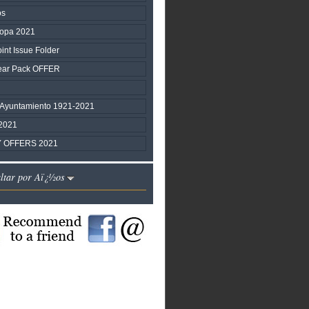
os
ropa 2021
nt Issue Folder
ear Pack OFFER
 Ayuntamiento 1921-2021
2021
 OFFERS 2021
altar por Aï¿½os
\\\\\\\\\\\\\\\\\\\\\\\\\\\\\\\\\\\\\\\\\\\\\\\\\\\\\\\\\\\\\\\\\\\\\\\\\\\\\\\\\\\\\\\\\\\\\\\\\\\\\\\\\\
ra, los españoles lanzaron un bloqueo combinado por tierra y mar en
