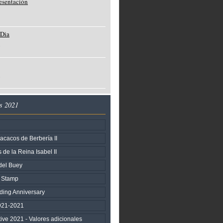
resentación
 Dia
o
o
s 2021
cacos de Berbería II
de la Reina Isabel II
del Buey
y Stamp
ing Anniversary
1921-2021
itive 2021 - Valores adicionales