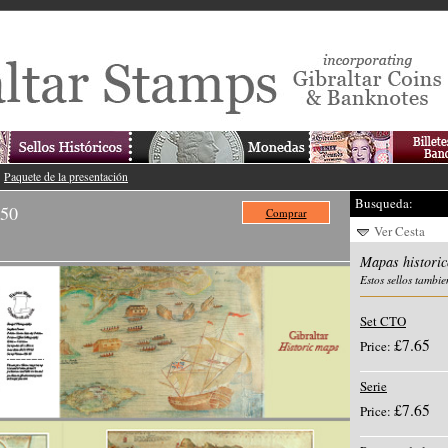
>
Paquete de la presentación
Busqueda:
.50
Comprar
Ver Cesta
Mapas historic
Estos sellos tambie
Set CTO
£7.65
Price:
Serie
£7.65
Price: