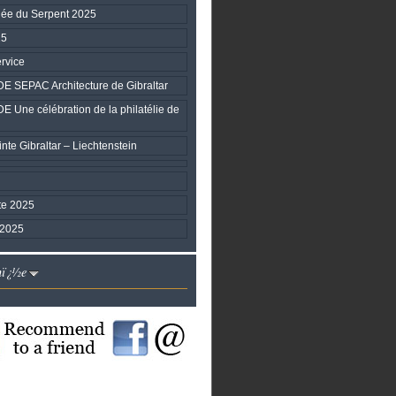
née du Serpent 2025
25
rvice
EPAC Architecture de Gibraltar
ne célébration de la philatélie de
nte Gibraltar – Liechtenstein
te 2025
 2025
nï¿½e