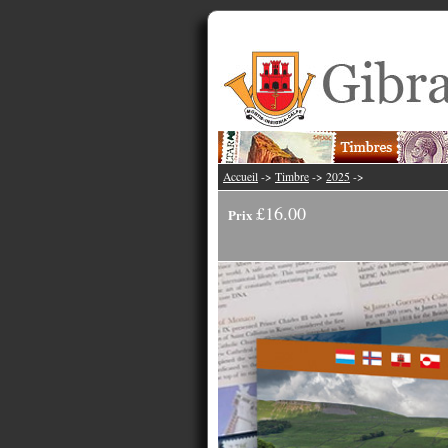
Accueil
->
Timbre
->
2025
->
£16.00
Prix