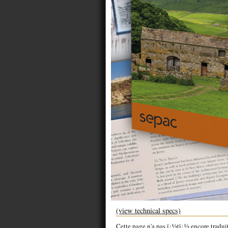
(view technical specs)
Cette page n'a pas ï¿½tï¿½ encore tradui