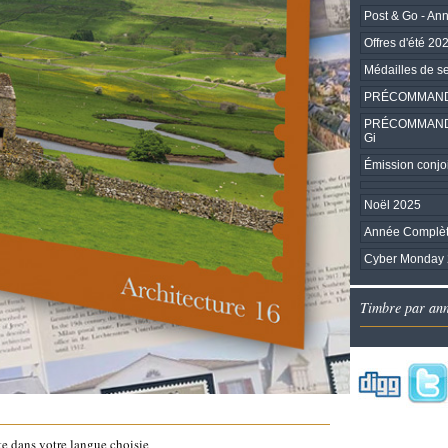
Post & Go - An
Offres d'été 20
Médailles de se
PRÉCOMMANDE S
PRÉCOMMANDE U
Gi
Émission conjoi
Noël 2025
Année Complè
Cyber Monday
Timbre par an
te dans votre langue choisie