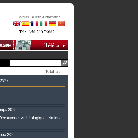
Accueil
Bulletin d'information
Contactez-Nous
Tel:
+350 200 75662
Total: £0
 2025
ent
temps 2025
Découvertes Archéologiques Nationale
ropa 2025