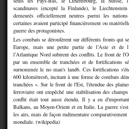
seuls les Pays-Bas, le Luxembourg, la Suisse, l'
scandinaves (excepté la Finlande), le Liechtenstei
demeurés officiellement neutres parmi les nation
certaines avaient participé financièrement ou matériel
guerre des protagonistes.
Les combats se déroulèrent sur différents fronts qui se
Europe, mais une petite partie de l’Asie et de l
l’Atlantique Nord subirent des conflits. Le front de l'Ou
par un ensemble de tranchées et de fortifications s
surnommée le no man's land6. Ces fortifications s'ét
600 kilomètres6, incitant à une forme de combats dé
tranchées ». Sur le front de l'Est, l'étendue des plaines
ferroviaire ont empêché une stabilisation des champs 
conflit était tout aussi étendu. Il y a eu d'importa
Balkans, au Moyen-Orient et en Italie. La guerre s'est
les airs, mais de façon rudimentaire comparativement
mondiale. (wikipedia)