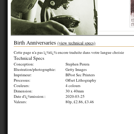
Birth Anniversaries
(view technical specs)
Cette page n'a pas ï¿½tï¿½ encore traduite dans votre langue choisie
Technical Specs
Conception:
Stephen Perera
Illustration/photographie:
Getty Images
Imprimeur:
BPost Sec Printers
Processus:
Offset Lithography
Couleurs:
4 colours
Dimension:
30 x 40mm
Date d'ï¿½mission::
2020-03-25
Valeurs:
80p, £2.86, £3.46