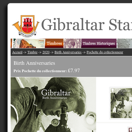
Accueil
->
Timbre
->
2020
->
Birth Anniversaries
->
Pochette du collectionneur
Birth Anniversaries
£7.97
Prix Pochette du collectionneur: