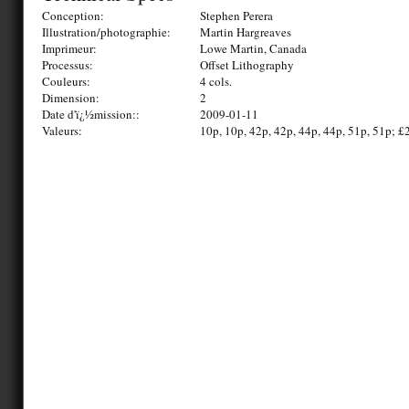
Conception:
Stephen Perera
Illustration/photographie:
Martin Hargreaves
Imprimeur:
Lowe Martin, Canada
Processus:
Offset Lithography
Couleurs:
4 cols.
Dimension:
2
Date d'ï¿½mission::
2009-01-11
Valeurs:
10p, 10p, 42p, 42p, 44p, 44p, 51p, 51p; £