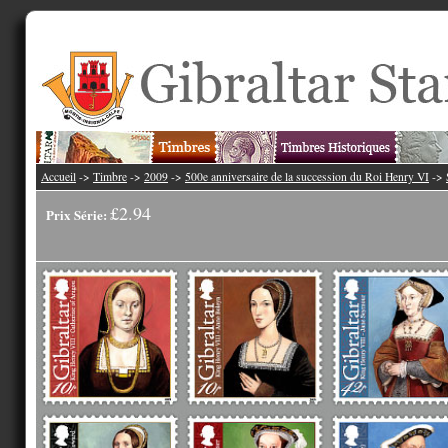
Accueil
->
Timbre
->
2009
->
500e anniversaire de la succession du Roi Henry VI
->
£2.94
Prix Série: