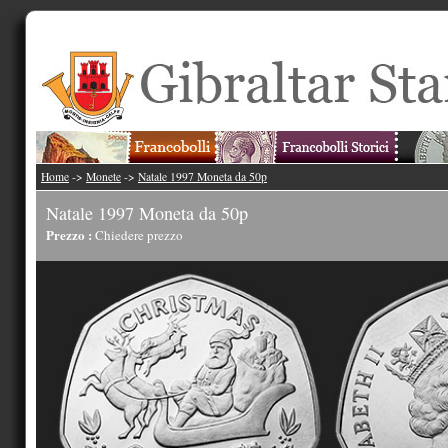
Home
->
Monete
->
Natale 1997 Moneta da 50p
Natale 1997 Moneta da 50p
Prezzo :
Chiedere prezzo