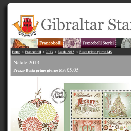
Home
->
Francobolli
->
2013
->
Natale 2013
->
Busta primo giorno MS
Natale 2013
£5.05
Prezzo Busta primo giorno MS: