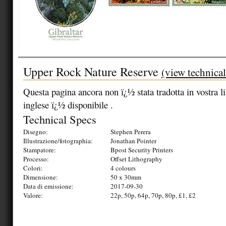
Upper Rock Nature Reserve
(view technical
Questa pagina ancora non ï¿½ stata tradotta in vostra lin
inglese ï¿½ disponibile .
Technical Specs
Disegno:
Stephen Perera
Illustrazione/fotographia:
Jonathan Pointer
Stampatore:
Bpost Security Printers
Processo:
Offset Lithography
Colori:
4 colours
Dimensione:
50 x 30mm
Data di emissione:
2017-09-30
Valore:
22p, 50p, 64p, 70p, 80p, £1, £2