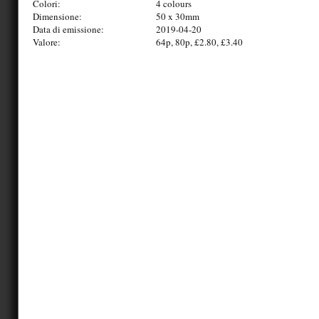
Colori:
4 colours
Dimensione:
50 x 30mm
Data di emissione:
2019-04-20
Valore:
64p, 80p, £2.80, £3.40