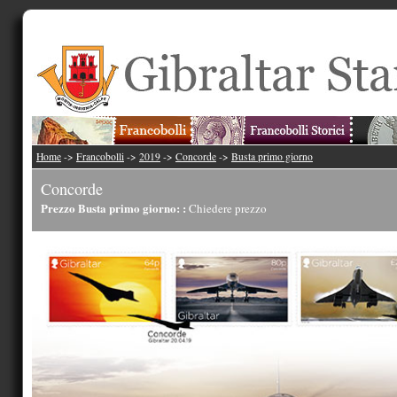
Home
->
Francobolli
->
2019
->
Concorde
->
Busta primo giorno
Concorde
Prezzo Busta primo giorno: :
Chiedere prezzo