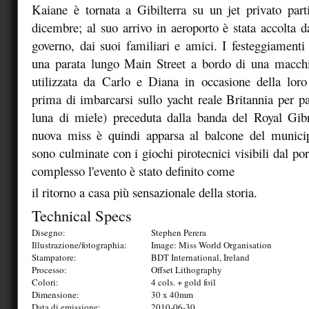
Kaiane è tornata a Gibilterra su un jet privato par
dicembre; al suo arrivo in aeroporto è stata accolta d
governo, dai suoi familiari e amici. I festeggiamenti
una parata lungo Main Street a bordo di una macchin
utilizzata da Carlo e Diana in occasione della loro 
prima di imbarcarsi sullo yacht reale Britannia per par
luna di miele) preceduta dalla banda del Royal Gib
nuova miss è quindi apparsa al balcone del municip
sono culminate con i giochi pirotecnici visibili dal por
complesso l'evento è stato definito come
il ritorno a casa più sensazionale della storia.
Technical Specs
Disegno:
Stephen Perera
Illustrazione/fotographia:
Image: Miss World Organisation
Stampatore:
BDT International, Ireland
Processo:
Offset Lithography
Colori:
4 cols. + gold foil
Dimensione:
30 x 40mm
Data di emissione:
2010-06-30