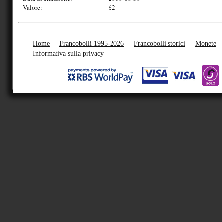
Valore:
£2
Home
Francobolli 1995-2026
Francobolli storici
Monete
Informativa sulla privacy