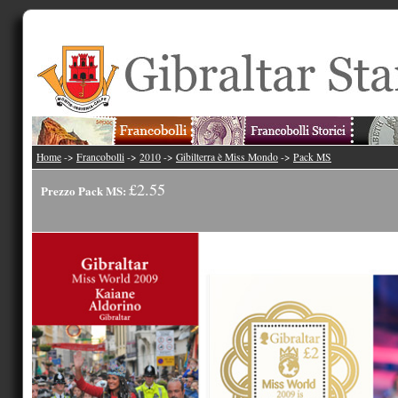
Home
->
Francobolli
->
2010
->
Gibilterra è Miss Mondo
->
Pack MS
£2.55
Prezzo Pack MS: