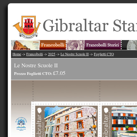
Home
->
Francobolli
->
2025
->
Le Nostre Scuole II
->
Foglietti CTO
Le Nostre Scuole II
£7.05
Prezzo Foglietti CTO: