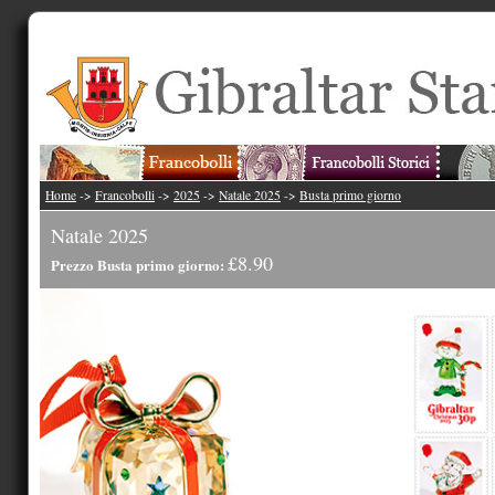
Home
->
Francobolli
->
2025
->
Natale 2025
->
Busta primo giorno
Natale 2025
£8.90
Prezzo Busta primo giorno: