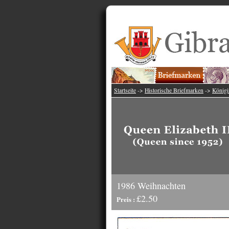
Startseite
->
Historische Briefmarken
->
Königi
1986 Weihnachten
£2.50
Preis :