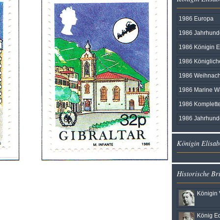
1986 Europa
1986 Jahrhunde
1986 Königin E
1986 Königlich
1986 Weihnach
1986 Marine W
1986 Komplett
1986 Jahrhunde
Königin Elisab
Historische Br
Königin 
König Ed