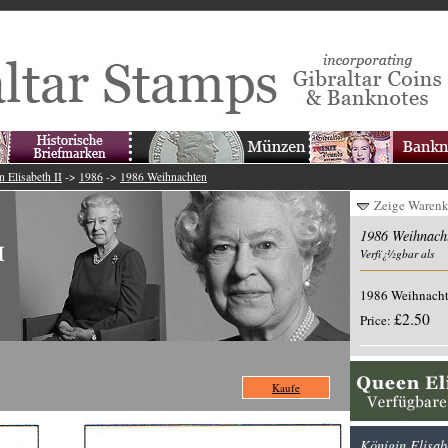
n Elisabeth II
->
1986
->
1986 Weihnachten
Zeige Waren
1986 Weihnach
Verfï¿½gbar als
1986 Weihnach
£2.50
Price:
Kaufe
Königin Elisab