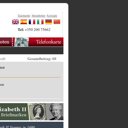
Startseite
Newsletter
Kontakt
Tel:
+350 200 75662
Gesamtbetrag: £0
korb
ten
ten
eth II Stamps in 1986