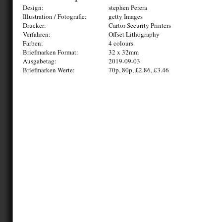
Design:
stephen Perera
Illustration / Fotografie:
getty Images
Drucker:
Cartor Security Printers
Verfahren:
Offset Lithography
Farben:
4 colours
Briefmarken Format:
32 x 32mm
Ausgabetag:
2019-09-03
Briefmarken Werte:
70p, 80p, £2.86, £3.46