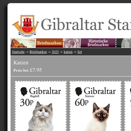
Startseite
->
Briefmarken
->
2025
->
katzen
->
Set
Katzen
£7.95
Preis Set: