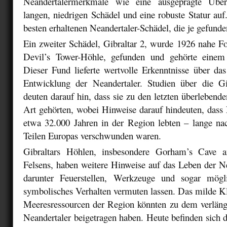
Neandertalermerkmale wie eine ausgeprägte Über
langen, niedrigen Schädel und eine robuste Statur auf.
besten erhaltenen Neandertaler-Schädel, die je gefund
Ein zweiter Schädel, Gibraltar 2, wurde 1926 nahe Fo
Devil’s Tower-Höhle, gefunden und gehörte einem 
Dieser Fund lieferte wertvolle Erkenntnisse über d
Entwicklung der Neandertaler. Studien über die Gib
deuten darauf hin, dass sie zu den letzten überlebende
Art gehörten, wobei Hinweise darauf hindeuten, dass 
etwa 32.000 Jahren in der Region lebten – lange na
Teilen Europas verschwunden waren.
Gibraltars Höhlen, insbesondere Gorham’s Cave a
Felsens, haben weitere Hinweise auf das Leben der Nea
darunter Feuerstellen, Werkzeuge und sogar mögl
symbolisches Verhalten vermuten lassen. Das milde K
Meeresressourcen der Region könnten zu dem verläng
Neandertaler beigetragen haben. Heute befinden sich d