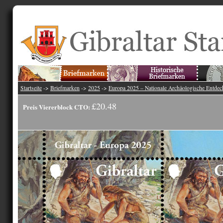
Startseite
->
Briefmarken
->
2025
->
Europa 2025 – Nationale Archäologische Entde
£20.48
Preis Viererblock CTO: