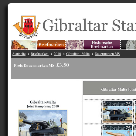
Startseite
->
Briefmarken
->
2010
->
Gibraltar - Malta
->
Dauermarken MS
£3.50
Preis Dauermarken MS: