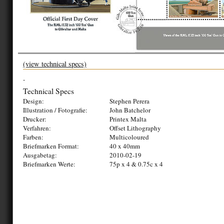
(view technical specs)
-
Technical Specs
Design:
Stephen Perera
Illustration / Fotografie:
John Batchelor
Drucker:
Printex Malta
Verfahren:
Offset Lithography
Farben:
Multicoloured
Briefmarken Format:
40 x 40mm
Ausgabetag:
2010-02-19
Briefmarken Werte:
75p x 4 & 0.75c x 4