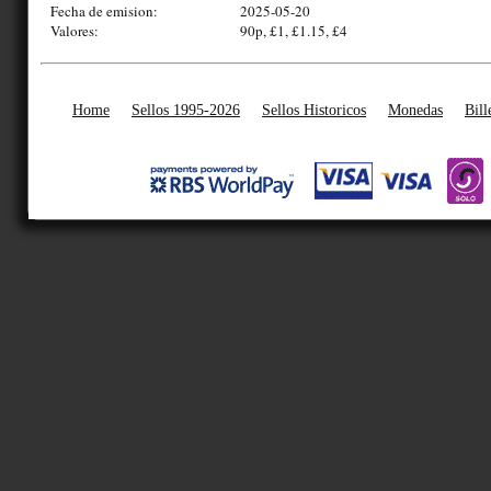
Fecha de emision:
2025-05-20
Valores:
90p, £1, £1.15, £4
Home
Sellos 1995-2026
Sellos Historicos
Monedas
Bill