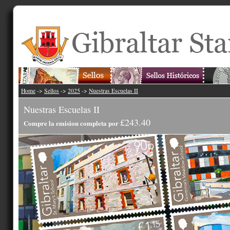
Home
->
Sellos
->
2025
->
Nuestras Escuelas II
Nuestras Escuelas II
£243.40
Compre la emision completa por