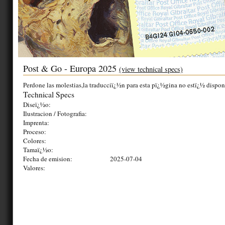
Post & Go - Europa 2025
(view technical specs)
Perdone las molestias,la traducciï¿½n para esta pï¿½gina no estï¿½ dispon
Technical Specs
Diseï¿½o:
Ilustracion / Fotografia:
Imprenta:
Proceso:
Colores:
Tamaï¿½o:
Fecha de emision:
2025-07-04
Valores: