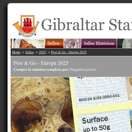
Home
->
Sellos
->
2025
->
Post & Go - Europa 2025
Post & Go - Europa 2025
Compre la emision completa por:
Preguntar precio