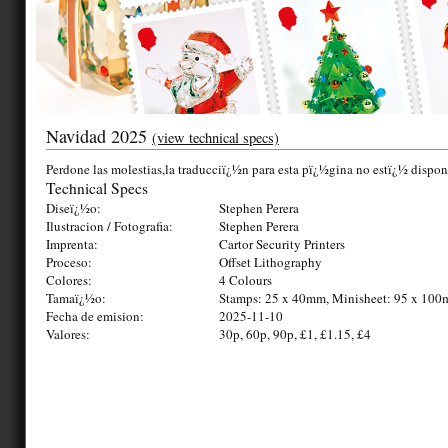
Navidad 2025
(view technical specs)
Perdone las molestias,la traducciï¿½n para esta pï¿½gina no estï¿½ dispon
Technical Specs
Diseï¿½o:
Stephen Perera
Ilustracion / Fotografia:
Stephen Perera
Imprenta:
Cartor Security Printers
Proceso:
Offset Lithography
Colores:
4 Colours
Tamaï¿½o:
Stamps: 25 x 40mm, Minisheet: 95 x 10
Fecha de emision:
2025-11-10
Valores:
30p, 60p, 90p, £1, £1.15, £4