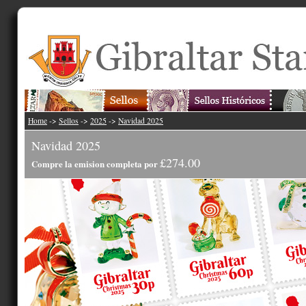
Home
->
Sellos
->
2025
->
Navidad 2025
Navidad 2025
£274.00
Compre la emision completa por