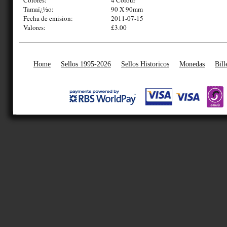
Tamaï¿½o:
90 X 90mm
Fecha de emision:
2011-07-15
Valores:
£3.00
Home
Sellos 1995-2026
Sellos Historicos
Monedas
Bill