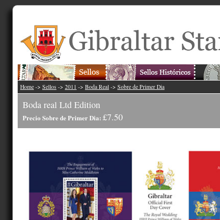
Home
->
Sellos
->
2011
->
Boda Real
->
Sobre de Primer Dia
Boda real Ltd Edition
£7.50
Precio Sobre de Primer Dia: