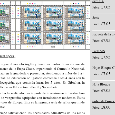
Set CTO
£7.05
Price:
Serie
£7.05
Price:
Paquete de la p
£7.95
Price:
Pack MS
ical specs)
£7.95
Price:
 sigue el modelo inglés y funciona dentro de un sistema de
Hojas Bloque 
l marco de la Etapa Clave, impartiendo el Currículo Nacional.
ar en la guardería o preescolar, atendiendo a niños de 3 a 4
£7.05
Price:
ional. La educación obligatoria comienza a los 4 años con la
cepción, que continúa hasta los 5 años. En Gibraltar, la
Hoja Bloque
divide en Educación Infantil y Secundaria.
£7.05
Price:
altar ha realizado una importante inversión en infraestructura
s de vanguardia equipados con instalaciones modernas. Estos
Sobre de Primer
jores de Europa. Esta es la segunda serie de sellos que rinde
£8.00
tar.
Price:
mpo satisfaciendo las necesidades educativas de los niños