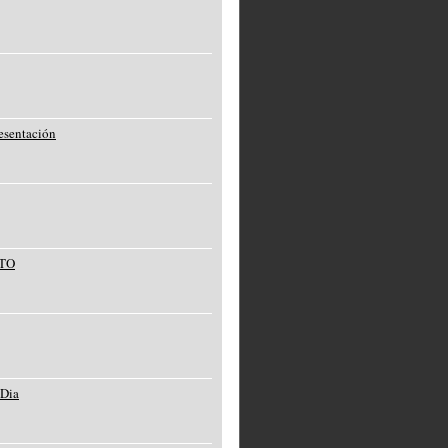
resentación
CTO
 Dia