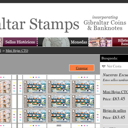
I
->
Mini Hojas CTO
Busqueda:
Ver Cesta
Comprar
Nuestras Escue
Estos sellos tambie
Mini Hojas CT
£63.45
Price:
Hojas de sellos
£63.45
Price: