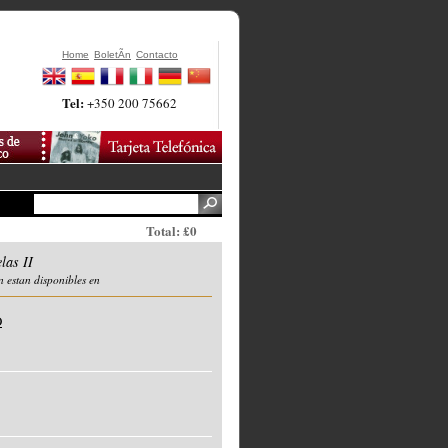
Home
BoletÃ­n
Contacto
Tel:
+350 200 75662
Total: £0
las II
n estan disponibles en
O