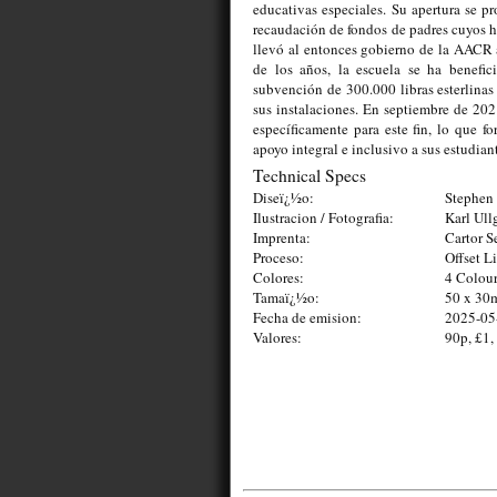
educativas especiales. Su apertura se p
recaudación de fondos de padres cuyos h
llevó al entonces gobierno de la AACR a 
de los años, la escuela se ha benefi
subvención de 300.000 libras esterlina
sus instalaciones. En septiembre de 20
específicamente para este fin, lo que f
apoyo integral e inclusivo a sus estudian
Technical Specs
Diseï¿½o:
Stephen 
Ilustracion / Fotografia:
Karl Ull
Imprenta:
Cartor S
Proceso:
Offset L
Colores:
4 Colou
Tamaï¿½o:
50 x 3
Fecha de emision:
2025-05
Valores:
90p, £1,