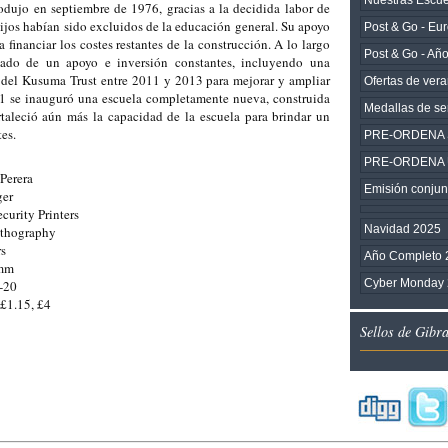
rodujo en septiembre de 1976, gracias a la decidida labor de
ijos habían sido excluidos de la educación general. Su apoyo
Post & Go - Eu
financiar los costes restantes de la construcción. A lo largo
Post & Go - Añ
ciado de un apoyo e inversión constantes, incluyendo una
s del Kusuma Trust entre 2011 y 2013 para mejorar y ampliar
Ofertas de ver
21 se inauguró una escuela completamente nueva, construida
Medallas de ser
ortaleció aún más la capacidad de la escuela para brindar un
tes.
PRE-ORDENA SE
PRE-ORDENA Una
Perera
Emisión conjunt
ger
ecurity Printers
Navidad 2025
ithography
rs
Año Completo 
0mm
Cyber Monday
-20
 £1.15, £4
Sellos de Gibr