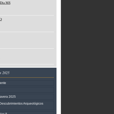
 Dia MS
TO
o
s 2025
iente
mavera 2025
Descubrimientos Arqueológicos
as II