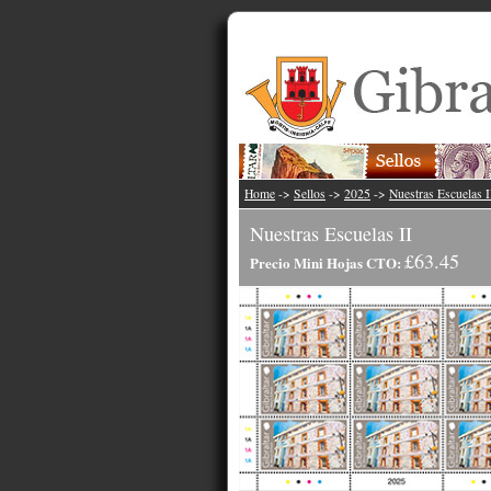
Home
->
Sellos
->
2025
->
Nuestras Escuelas I
Nuestras Escuelas II
£63.45
Precio Mini Hojas CTO: