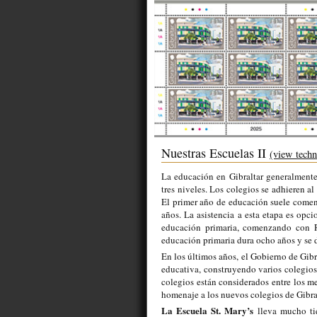
Nuestras Escuelas II
(view techn
La educación en Gibraltar generalmente
tres niveles. Los colegios se adhieren a
El primer año de educación suele comenz
años. La asistencia a esta etapa es opc
educación primaria, comenzando con Re
educación primaria dura ocho años y se 
En los últimos años, el Gobierno de Gibr
educativa, construyendo varios colegio
colegios están considerados entre los me
homenaje a los nuevos colegios de Gibral
La Escuela St. Mary’s
lleva mucho tie