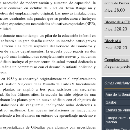
la necesidad de modernización y aumento de capacidad, la
Sobre de Primer
escolar comenzó en octubre de 2021 en Town Range 44 y
£8.00
Price:
etros del emplazamiento original. Las nuevas instalaciones,
etros cuadrados más grandes que su predecesora e incluyen
Bloque de 4 C
edor, espacios para necesidades educativas especiales (NEE),
£28.20
bilidad.
Price:
o durante mucho tiempo un pilar de la educación infantil en
Block of 4
se enfrentó a un gran desafío cuando un incendio causó graves
. Gracias a la rápida respuesta del Servicio de Bomberos y
£28.20
Price:
ón de varios departamentos, la escuela pudo reabrir en dos
auguró unas instalaciones completamente nuevas y modernas
Complete issue
ificio incluye el primer centro de salud mental dedicado a
Preguntar preci
e refleja un compromiso con el desarrollo infantil holístico y
neos.
 en 1958 y se construyó originalmente en el emplazamiento
Otras emisione
 el Bastión Sur, cerca de la Muralla de Carlos V. Inicialmente
plantas, se amplió a tres para satisfacer las crecientes
d. En los últimos años, la escuela ha sido objeto de una
Año de la Serp
baron los planos para un nuevo edificio, con el objetivo de
Gastos
nstalaciones de vanguardia, incluyendo aulas dedicadas a
rtivo multiusos. Las nuevas instalaciones se inauguraron
Ofertas de Pri
reciendo a los alumnos un entorno de aprendizaje moderno e
Europa 2025 - 
Nacion
ón especializada de Gibraltar para alumnos con necesidades
Nuestras Escuel