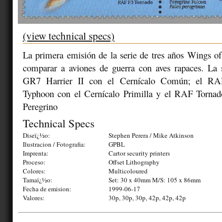
(view technical specs)
La primera emisión de la serie de tres años Wings of
comparar a aviones de guerra con aves rapaces. La 
GR7 Harrier II con el Cernícalo Común; el RAF
Typhoon con el Cernícalo Primilla y el RAF Torna
Peregrino
Technical Specs
Diseï¿½o:
Stephen Perera / Mike Atkinson
Ilustracion / Fotografia:
GPBL
Imprenta:
Cartor security printers
Proceso:
Offset Lithography
Colores:
Multicoloured
Tamaï¿½o:
Set: 30 x 40mm M/S: 105 x 86mm
Fecha de emision:
1999-06-17
Valores:
30p, 30p, 30p, 42p, 42p, 42p