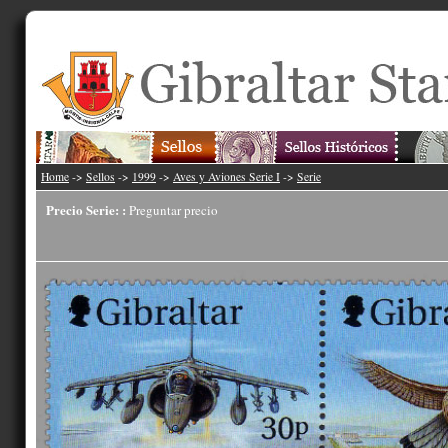
Home
->
Sellos
->
1999
->
Aves y Aviones Serie I
->
Serie
Precio Serie: :
Preguntar precio