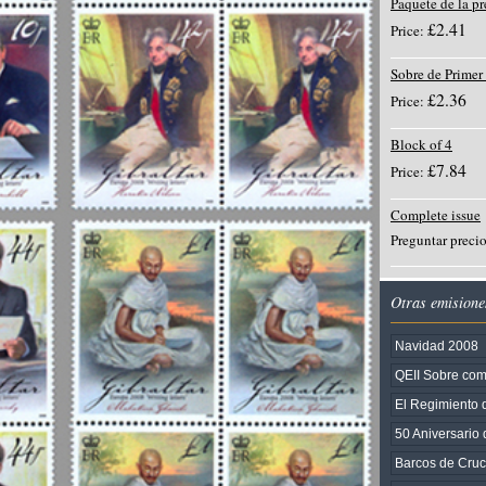
Paquete de la p
£2.41
Price:
Sobre de Primer
£2.36
Price:
Block of 4
£7.84
Price:
Complete issue
Preguntar preci
Otras emisione
Navidad 2008
QEII Sobre co
El Regimiento d
50 Aniversario
Barcos de Cruc