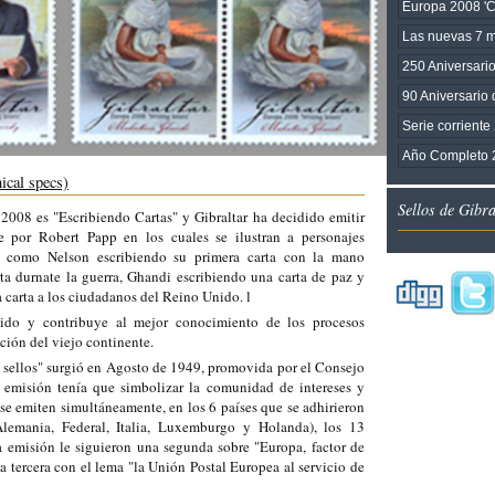
Europa 2008 'C
Las nuevas 7 m
250 Aniversari
90 Aniversario
Serie corriente
Año Completo 
ical specs)
Sellos de Gibr
 2008 es "Escribiendo Cartas" y Gibraltar ha decidido emitir
te por Robert Papp en los cuales se ilustran a personajes
cas como Nelson escribiendo su primera carta con la mano
ta durnate la guerra, Ghandi escribiendo una carta de paz y
 carta a los ciudadanos del Reino Unido. l
ido y contribuye al mejor conocimiento de los procesos
ción del viejo continente.
 sellos" surgió en Agosto de 1949, promovida por el Consejo
 emisión tenía que simbolizar la comunidad de intereses y
se emiten simultáneamente, en los 6 países que se adhirieron
Alemania, Federal, Italia, Luxemburgo y Holanda), los 13
 emisión le siguieron una segunda sobre "Europa, factor de
a tercera con el lema "la Unión Postal Europea al servicio de