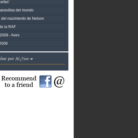
artas'
aravillas del mundo
o del nacimiento de Nelson
 de la RAF
 2008 - Aves
2008
altar por Aï¿½os