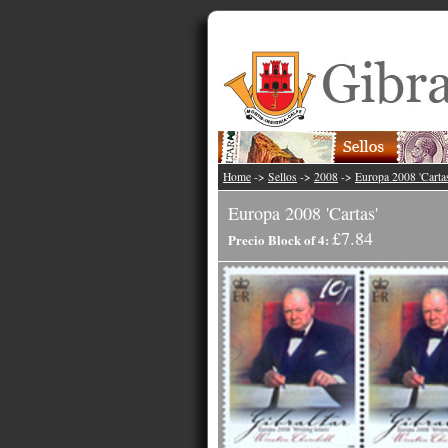
Home
->
Sellos
->
2008
->
Europa 2008 'Carta
Europa 2008 'Cartas'
£7.84
Precio Block of 4: