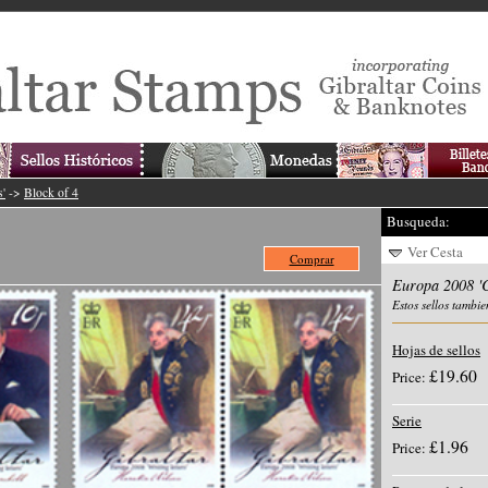
s'
->
Block of 4
Busqueda:
Ver Cesta
Comprar
Europa 2008 'C
Estos sellos tambie
Hojas de sellos
£19.60
Price:
Serie
£1.96
Price: