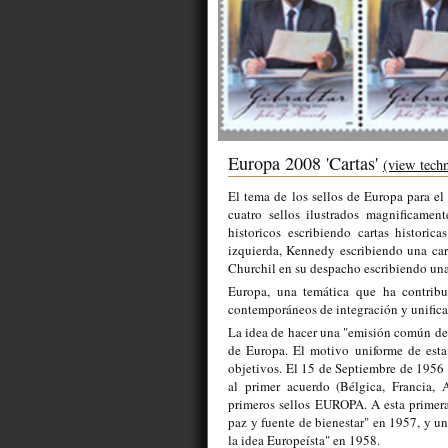
Europa 2008 'Cartas'
(view techn
El tema de los sellos de Europa para el
cuatro sellos ilustrados magnificamen
historicos escribiendo cartas histori
izquierda, Kennedy escribiendo una car
Churchil en su despacho escribiendo una
Europa, una temática que ha contribu
contemporáneos de integración y unifica
La idea de hacer una "emisión común de
de Europa. El motivo uniforme de esta
objetivos. El 15 de Septiembre de 1956 
al primer acuerdo (Bélgica, Francia, 
primeros sellos EUROPA. A esta primera
paz y fuente de bienestar" en 1957, y un
la idea Europeísta" en 1958.