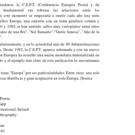
undaron la C.E.P.T. (Conferencia Europea Postal y de
o fundamental era reforzar las relaciones entre las
de este momento se empezaría a emitir cada año una serie
sellos Europa, una emisión con un tema genérico común y
60 y 1992 se han emitido sellos muy variopintos entre otros
los de una flor", "Sol flamante", "Gente famosa", "Año de la
".
ulatinamente, y en la actualidad más de 40 Administraciones
pa. Desde 1992, la C.E.P.T. aparece reformada y con un nuevo
ón Europea ha resuelto una unión monetaria materializada en
cado y el ejemplo más claro de esta unificación lo encontramos
l tema "Europa" por sus particularidades. Entre otras: una sola
ezas filatélicas y gran aceptación en toda Europa. (Source
Perera
Papp
rnational, Ireland
ithography
0mm
-01