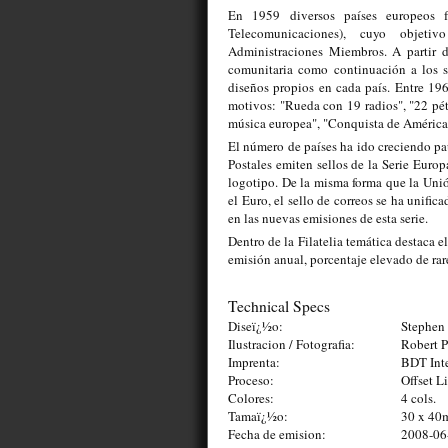
En 1959 diversos países europeos f
Telecomunicaciones), cuyo objetiv
Administraciones Miembros. A partir 
comunitaria como continuación a los 
diseños propios en cada país. Entre 19
motivos: "Rueda con 19 radios", "22 péta
música europea", "Conquista de América
El número de países ha ido creciendo pa
Postales emiten sellos de la Serie Euro
logotipo. De la misma forma que la Uni
el Euro, el sello de correos se ha unifi
en las nuevas emisiones de esta serie.
Dentro de la Filatelia temática destaca e
emisión anual, porcentaje elevado de rar
Technical Specs
Diseï¿½o:
Stephen 
Ilustracion / Fotografia:
Robert 
Imprenta:
BDT Inte
Proceso:
Offset L
Colores:
4 cols.
Tamaï¿½o:
30 x 4
Fecha de emision:
2008-06