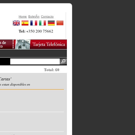
Home
BoletÃ­n
Contacto
Tel:
+350 200 75662
Total: £0
artas'
n estan disponibles en