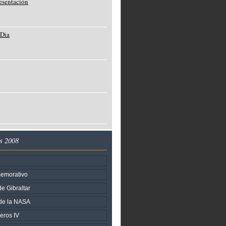
resentación
 Dia
o
s 2008
memorativo
e Gibraltar
 de la NASA
eros IV