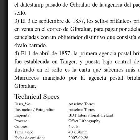
el datestamp pasado de Gibraltar de la agencia del paq
sello.
3) El 3 de septiembre de 1857, los sellos británicos p
en venta en el correo de Gibraltar, para pagar por adel
canceladas con un obliterador distintivo que consistía 
óvalo barrado.
4) El 1 de abril de 1857, la primera agencia postal br
fue establecida en Tánger, y puesta bajo control de
ilustrado en el sello es la carta que sabemos más a
Marruecos manejado por la agencia postal britá
Gibraltar.
Technical Specs
Diseï¿½o:
Anselmo Torres
Ilustracion / Fotografia:
Anselmo Torres
Imprenta:
BDT International, Ireland
Proceso:
Offset Lithography
Colores:
4 cols.
Tamaï¿½o:
40 x 30mm
Fecha de emision:
2007-09-26