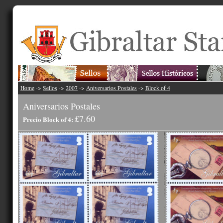
Home
->
Sellos
->
2007
->
Aniversarios Postales
->
Block of 4
Aniversarios Postales
£7.60
Precio Block of 4: