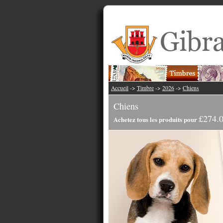
Accueil
->
Timbre
->
2026
->
Chiens
Chiens
£274.
Achetez tous les produits pour