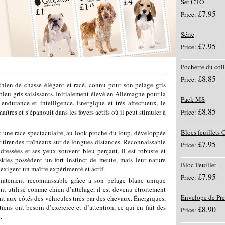
Set CTO
£7.95
Price:
Série
£7.95
Price:
Pochette du col
£8.85
Price:
ien de chasse élégant et racé, connu pour son pelage gris
bleu‑gris saisissants. Initialement élevé en Allemagne pour la
Pack MS
, endurance et intelligence. Énergique et très affectueux, le
£8.85
aîtres et s’épanouit dans les foyers actifs où il peut stimuler à
Price:
Blocs feuillets
t une race spectaculaire, au look proche du loup, développée
 tirer des traîneaux sur de longues distances. Reconnaissable
£7.95
Price:
dressées et ses yeux souvent bleu perçant, il est robuste et
skies possèdent un fort instinct de meute, mais leur nature
Bloc Feuillet
exigent un maître expérimenté et actif.
£7.95
Price:
iatement reconnaissable grâce à son pelage blanc unique
nt utilisé comme chien d’attelage, il est devenu étroitement
Envelope de Pre
t aux côtés des véhicules tirés par des chevaux. Énergiques,
atiens ont besoin d’exercice et d’attention, ce qui en fait des
£8.90
Price:
.