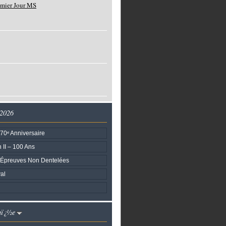
emier Jour MS
 2026
70ᵉ Anniversaire
 II – 100 Ans
 Épreuves Non Dentelées
al
nï¿½e