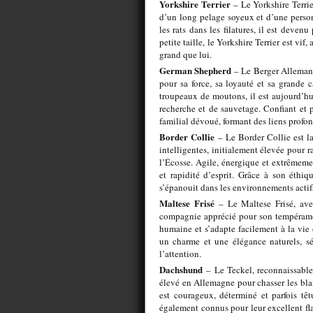
Yorkshire Terrier
– Le Yorkshire Terrier
d’un long pelage soyeux et d’une personn
les rats dans les filatures, il est deve
petite taille, le Yorkshire Terrier est vif
grand que lui.
German Shepherd
– Le Berger Allemand 
pour sa force, sa loyauté et sa grande 
troupeaux de moutons, il est aujourd’hui
recherche et de sauvetage. Confiant et
familial dévoué, formant des liens profon
Border Collie
– Le Border Collie est l
intelligentes, initialement élevée pour ra
l’Écosse. Agile, énergique et extrêmeme
et rapidité d’esprit. Grâce à son éthiq
s’épanouit dans les environnements actif
Maltese Frisé
– Le Maltese Frisé, ave
compagnie apprécié pour son tempéramen
humaine et s’adapte facilement à la vie 
un charme et une élégance naturels, s
l’attention.
Dachshund
– Le Teckel, reconnaissable 
élevé en Allemagne pour chasser les blair
est courageux, déterminé et parfois têt
également connus pour leur excellent fla