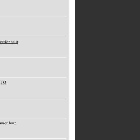
lectionneur
 CTO
mier Jour