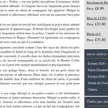
, ou « Yorkie », est une petite race pleine d’assurance, dotée
Envelope de Pr
alité affirmée. À l’origine élevé en Angleterre pour chasser
£8.90
Price:
nu par la suite un chien de compagnie très apprécié. Malgré sa
, attentif et affectueux, affichant souvent un caractère bien plus
Bloc de 4 CTO
£31.80
Price:
est un chien de travail très intelligent et polyvalent, admiré
capacité d’apprentissage. D’abord développé pour garder les
 largement utilisé dans la police, l’armée et les missions de
Block of 4
 protecteur, le Berger Allemand est également un compagnon
£31.80
Price:
ds avec ceux en qui il a confiance.
argement considéré comme l’une des races de chiens les plus
ssembler le bétail le long de la frontière entre l’Angleterre et
autres timbres
nt concentré, il excelle dans les tâches demandant précision
ue de travail remarquable et sa réactivité, le Border Collie
Europe 2026 – 
s où il peut être stimulé mentalement et physiquement.
c son pelage blanc, doux et bouclé, est un petit chien de
Reine Élisabeth
t joyeux et affectueux. Doux mais vif, il adore la présence
Europa 2026 –
de famille. Issu d’une tradition de chien de salon, il possède
éduisant souvent par son énergie joueuse et son goût pour
Année du Chev
Chiens
à son corps allongé et ses pattes courtes, a été initialement
eaux et autres animaux fouisseurs. Malgré sa petite taille, il
Timbre par an
u. Joueurs et affectueux avec leur famille, les Teckels sont
ir et leur nature curieuse, ce qui en fait des compagnons vifs