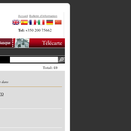
Accueil
Bulletin d'information
Contactez-Nous
Tel:
+350 200 75662
Total: £0
e dans
CTO