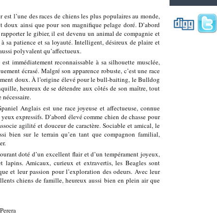
 est l’une des races de chiens les plus populaires au monde,
t doux ainsi que pour son magnifique pelage doré. D’abord
apporter le gibier, il est devenu un animal de compagnie et
à sa patience et sa loyauté. Intelligent, désireux de plaire et
 aussi polyvalent qu’affectueux.
est immédiatement reconnaissable à sa silhouette musclée,
iquement écrasé. Malgré son apparence robuste, c’est une race
ment doux. À l’origine élevé pour le bull‑baiting, le Bulldog
uille, heureux de se détendre aux côtés de son maître, tout
 nécessaire.
aniel Anglais est une race joyeuse et affectueuse, connue
es yeux expressifs. D’abord élevé comme chien de chasse pour
associe agilité et douceur de caractère. Sociable et amical, le
ssi bien sur le terrain qu’en tant que compagnon familial,
er.
ourant doté d’un excellent flair et d’un tempérament joyeux,
et lapins. Amicaux, curieux et extravertis, les Beagles sont
que et leur passion pour l’exploration des odeurs. Avec leur
ellents chiens de famille, heureux aussi bien en plein air que
Perera