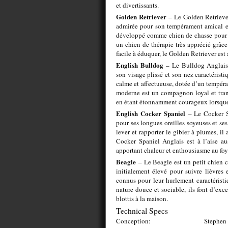
et divertissants.
Golden Retriever
– Le Golden Retriever
admirée pour son tempérament amical e
développé comme chien de chasse pour r
un chien de thérapie très apprécié grâce 
facile à éduquer, le Golden Retriever est
English Bulldog
– Le Bulldog Anglais 
son visage plissé et son nez caractérist
calme et affectueuse, dotée d’un tempéra
moderne est un compagnon loyal et tranq
en étant étonnamment courageux lorsque
English Cocker Spaniel
– Le Cocker Sp
pour ses longues oreilles soyeuses et s
lever et rapporter le gibier à plumes, il 
Cocker Spaniel Anglais est à l’aise au
apportant chaleur et enthousiasme au foy
Beagle
– Le Beagle est un petit chien c
initialement élevé pour suivre lièvres 
connus pour leur hurlement caractéristi
nature douce et sociable, ils font d’exc
blottis à la maison.
Technical Specs
Conception:
Stephen 