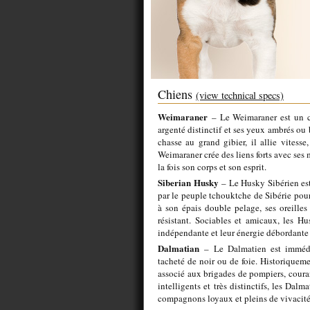
Chiens
(view technical specs)
Weimaraner
– Le Weimaraner est un ch
argenté distinctif et ses yeux ambrés ou 
chasse au grand gibier, il allie vitesse
Weimaraner crée des liens forts avec ses m
la fois son corps et son esprit.
Siberian Husky
– Le Husky Sibérien es
par le peuple tchouktche de Sibérie pour
à son épais double pelage, ses oreilles 
résistant. Sociables et amicaux, les Hu
indépendante et leur énergie débordante 
Dalmatian
– Le Dalmatien est imméd
tacheté de noir ou de foie. Historiqueme
associé aux brigades de pompiers, couran
intelligents et très distinctifs, les Dalm
compagnons loyaux et pleins de vivacité