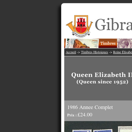
Accueil
->
Timbres Histoiques
->
Reine Élisabe
1986 Annee Complet
£24.00
Prix :