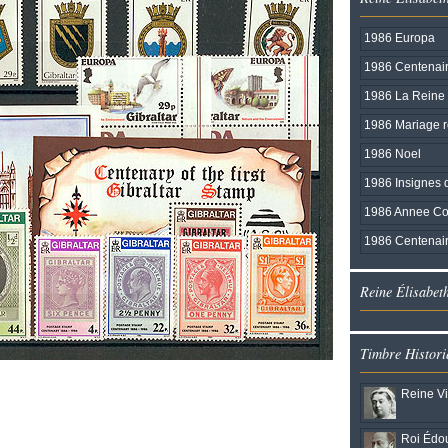
1986 Europa
1986 Centenair
1986 La Reine 
1986 Mariage r
1986 Noel
1986 Insignes 
1986 Annee Co
1986 Centenair
Reine Élisabet
Timbre Histori
Reine Vi
Roi Édou