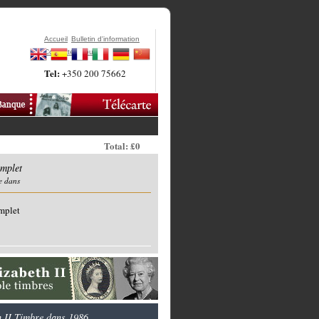
Accueil
Bulletin d'information
Contactez-Nous
Tel:
+350 200 75662
Total: £0
mplet
e dans
mplet
h II Timbre dans 1986