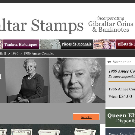
th II
->
1986
->
1986 Annee Complet
Voir panier
1986 Annee Co
En outre disponibl
1986 Annee Co
£24.00
Price:
Acheter
Reine Élisabet