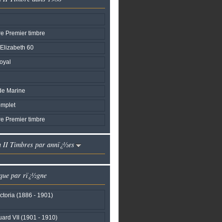
e Premier timbre
Elizabeth 60
oyal
de Marine
mplet
e Premier timbre
h II Timbres par annï¿½es
que par rï¿½gne
ctoria (1886 - 1901)
ard VII (1901 - 1910)