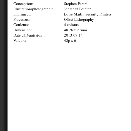
Conception:
Stephen Perera
Illustration/photographie:
Jonathan Pointer
Imprimeur:
Lowe Martin Security Printers
Processus:
Offset Lithography
Couleurs:
4 colours
Dimension:
48.26 x 27mm
Date d'ï¿½mission::
2013-09-14
Valeurs:
42p x 6