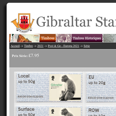
Accueil
->
Timbre
->
2021
->
Post & Go - Europa 2021
->
Série
£7.95
Prix Série: