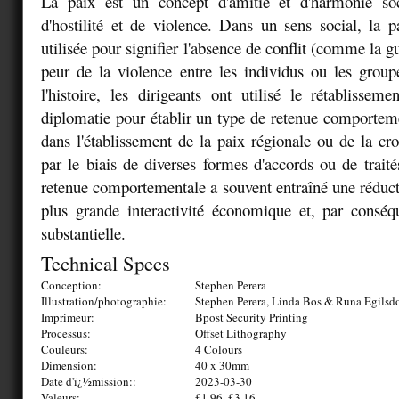
La paix est un concept d'amitié et d'harmonie soc
d'hostilité et de violence. Dans un sens social, la
utilisée pour signifier l'absence de conflit (comme la gu
peur de la violence entre les individus ou les grou
l'histoire, les dirigeants ont utilisé le rétablissem
diplomatie pour établir un type de retenue comporteme
dans l'établissement de la paix régionale ou de la c
par le biais de diverses formes d'accords ou de traité
retenue comportementale a souvent entraîné une réducti
plus grande interactivité économique et, par conséq
substantielle.
Technical Specs
Conception:
Stephen Perera
Illustration/photographie:
Stephen Perera, Linda Bos & Runa Egilsdo
Imprimeur:
Bpost Security Printing
Processus:
Offset Lithography
Couleurs:
4 Colours
Dimension:
40 x 30mm
Date d'ï¿½mission::
2023-03-30
Valeurs:
£1.96, £3.16