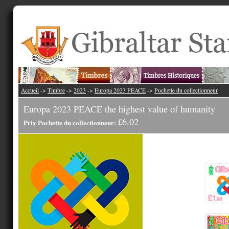
Accueil
->
Timbre
->
2023
->
Europa 2023 PEACE
->
Pochette du collectionneur
Europa 2023 PEACE the highest value of humanity
£6.02
Prix Pochette du collectionneur: