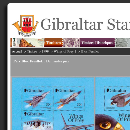
Accueil
->
Timbre
->
1999
->
Wings of Prey 1
->
Bloc Feuillet
Prix Bloc Feuillet: :
Demander prix