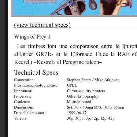
(view technical specs)
Wings of Prey 1
Les timbres font une comparaison entre Ie ljturof
«H,nrier GR71> et Ie I(Tornado Fh,de la RAF etle
Keqrel') ~Kestrel» el Peregrine ralcon~
Technical Specs
Conception:
Stephen Perera / Mike Atkinson
Illustration/photographie:
GPBL
Imprimeur:
Cartor security printers
Processus:
Offset Lithography
Couleurs:
Multicoloured
Dimension:
Set: 30 x 40mm M/S: 105 x 86mm
Date d'ï¿½mission::
1999-06-17
Valeurs:
30p, 30p, 30p, 42p, 42p, 42p