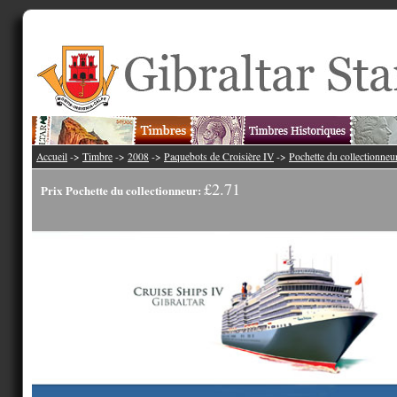
Accueil
->
Timbre
->
2008
->
Paquebots de Croisière IV
->
Pochette du collectionneu
£2.71
Prix Pochette du collectionneur: