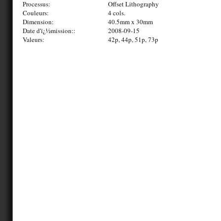
Processus:
Offset Lithography
Couleurs:
4 cols.
Dimension:
40.5mm x 30mm
Date d'ï¿½mission::
2008-09-15
Valeurs:
42p, 44p, 51p, 73p