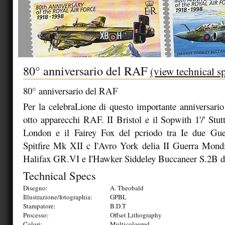
80° anniversario del RAF
(view technical s
80° anniversario del RAF
Per la celebraLione di questo importante anniversario 
otto apparecchi RAF. II Bristol e il Sopwith 1'/' Stut
London e il Fairey Fox del pcriodo tra Ie due Gue
Spitfire Mk XII c I'Avro York delia II Guerra Mondi
Halifax GR.VI e I'Hawker Siddeley Buccaneer S.2B d
Technical Specs
Disegno:
A. Theobald
Illustrazione/fotographia:
GPBL
Stampatore:
B.D.T
Processo:
Offset Lithography
Colori:
Multicoloured