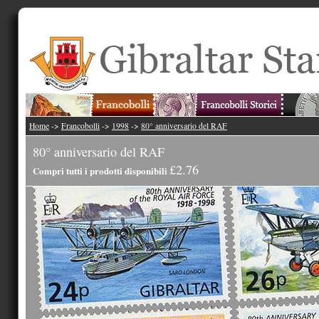
Home
->
Francobolli
->
1998
->
80° anniversario del RAF
80° anniversario del RAF
£2.76
Compri tutti i prodotti disponibili