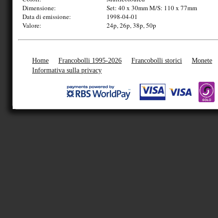
Dimensione:
Set: 40 x 30mm M/S: 110 x 77mm
Data di emissione:
1998-04-01
Valore:
24p, 26p, 38p, 50p
Home
Francobolli 1995-2026
Francobolli storici
Monete
Informativa sulla privacy