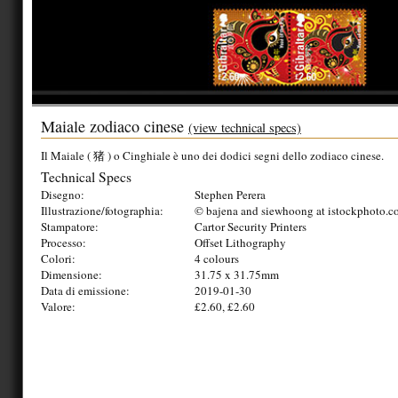
Maiale zodiaco cinese
(view technical specs)
Il Maiale ( 猪 ) o Cinghiale è uno dei dodici segni dello zodiaco cinese.
Technical Specs
Disegno:
Stephen Perera
Illustrazione/fotographia:
© bajena and siewhoong at istockphoto.
Stampatore:
Cartor Security Printers
Processo:
Offset Lithography
Colori:
4 colours
Dimensione:
31.75 x 31.75mm
Data di emissione:
2019-01-30
Valore:
£2.60, £2.60