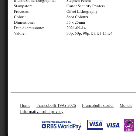
Illustrazione/fotographia:
Stephen Perera
Stampatore:
Cartor Security Printers
Processo:
Offset Lithography
Colori:
Spot Colours
Dimensione:
55 x 25mm
Data di emissione:
2021-09-14
Valore:
30p, 60p, 90p, £1, £1.15, £4
Home
Francobolli 1995-2026
Francobolli storici
Monete
Informativa sulla privacy