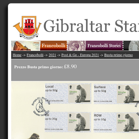
Home
->
Francobolli
->
2021
->
Post & Go - Europa 2021
->
Busta primo giorno
£8.90
Prezzo Busta primo giorno: