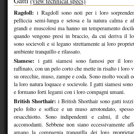
Gatti
(view technical specs)
Ragdoll:
i Ragdoll sono noti per i loro sorprendent
pelliccia semi-lunga e setosa e la natura calma e af
grandi e muscolosi ma hanno un temperamento docile,
quando vengono presi in braccio, da cui deriva il l
sono socievoli e si legano strettamente ai loro propri
ambiente tranquillo e rilassato.
Siamese:
i gatti siamesi sono famosi per il loro 
raffinato, con un pelo corto che mette in risalto i loro v
su orecchie, muso, zampe e coda. Sono molto vocali ed 
la loro natura loquace e socievole. I gatti siamesi sono 
e formano forti legami con i loro compagni umani.
British Shorthair:
i British Shorthair sono gatti tozz
pelo folto e soffice e un muso arrotondato, spess
orsacchiotto. Sono indipendenti e calmi, il che
accomodanti. Sebbene non siano eccessivamente affet
amano la compagnia tranquilla dei loro proprietari