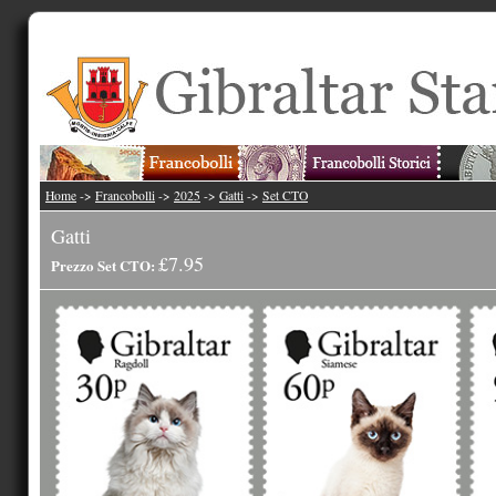
Home
->
Francobolli
->
2025
->
Gatti
->
Set CTO
Gatti
£7.95
Prezzo Set CTO: