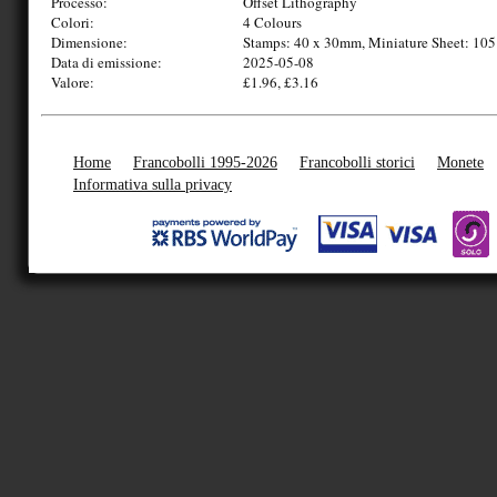
Processo:
Offset Lithography
Colori:
4 Colours
Dimensione:
Stamps: 40 x 30mm, Miniature Sheet: 10
Data di emissione:
2025-05-08
Valore:
£1.96, £3.16
Home
Francobolli 1995-2026
Francobolli storici
Monete
Informativa sulla privacy