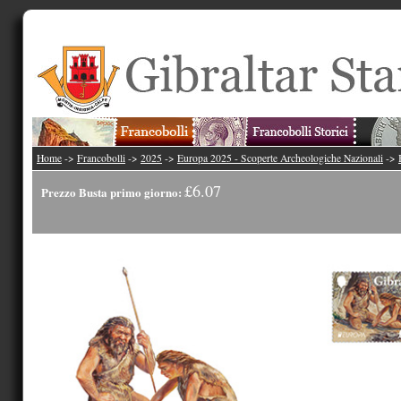
Home
->
Francobolli
->
2025
->
Europa 2025 - Scoperte Archeologiche Nazionali
->
£6.07
Prezzo Busta primo giorno: