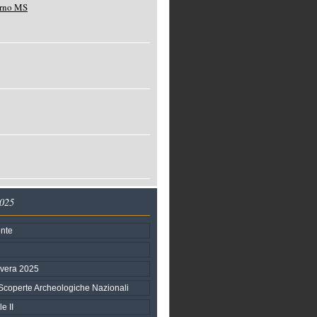
orno MS
2025
nte
avera 2025
Scoperte Archeologiche Nazionali
e II