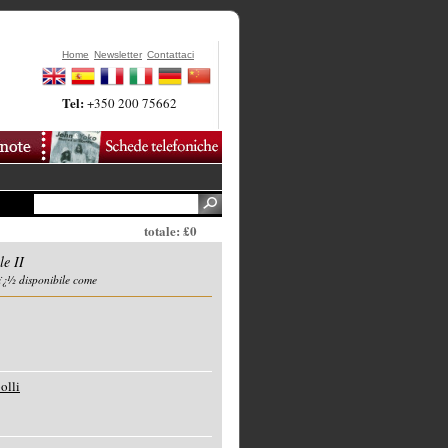
Home
Newsletter
Contattaci
Tel:
+350 200 75662
totale: £0
le II
ï¿½ disponibile come
olli