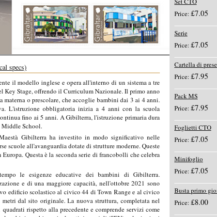
Set CTO
£7.05
Price:
Serie
£7.05
Price:
Cartella di pres
cal specs)
£7.95
Price:
nte il modello inglese e opera all'interno di un sistema a tre
del Key Stage, offrendo il Curriculum Nazionale. Il primo anno
Pack MS
la materna o prescolare, che accoglie bambini dai 3 ai 4 anni.
£7.95
Price:
va. L'istruzione obbligatoria inizia a 4 anni con la scuola
ontinua fino ai 5 anni. A Gibilterra, l'istruzione primaria dura
 e Middle School.
Foglietti CTO
aestà Gibilterra ha investito in modo significativo nelle
£7.05
Price:
rse scuole all'avanguardia dotate di strutture moderne. Queste
n Europa. Questa è la seconda serie di francobolli che celebra
Minifoglio
£7.05
Price:
empo le esigenze educative dei bambini di Gibilterra.
azione e di una maggiore capacità, nell'ottobre 2021 sono
Busta primo gio
ovo edificio scolastico al civico 44 di Town Range e al civico
 metri dal sito originale. La nuova struttura, completata nel
£8.00
Price:
 quadrati rispetto alla precedente e comprende servizi come