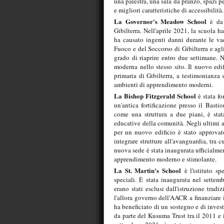
una palestra, una sala da pranzo, spazi p
e migliori caratteristiche di accessibilità.
La Governor's Meadow School
è da t
Gibilterra. Nell'aprile 2021, la scuola 
ha causato ingenti danni durante le vac
Fuoco e del Soccorso di Gibilterra e agli 
grado di riaprire entro due settimane. 
moderna nello stesso sito. Il nuovo edif
primaria di Gibilterra, a testimonianza
ambienti di apprendimento moderni.
La Bishop Fitzgerald School
è stata fo
un'antica fortificazione presso il Basti
come una struttura a due piani, è stat
educative della comunità. Negli ultimi an
per un nuovo edificio è stato approvat
integrare strutture all'avanguardia, tra c
nuova sede è stata inaugurata ufficialme
apprendimento moderno e stimolante.
La St. Martin's School
è l'istituto sp
speciali. È stata inaugurata nel settemb
erano stati esclusi dall'istruzione trad
l'allora governo dell'AACR a finanziare i
ha beneficiato di un sostegno e di inves
da parte del Kusuma Trust tra il 2011 e i