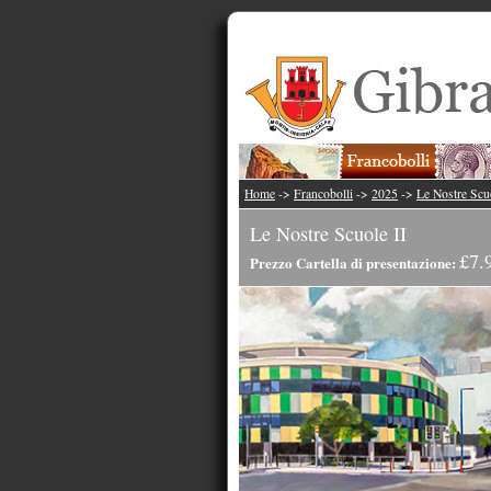
Home
->
Francobolli
->
2025
->
Le Nostre Scuo
Le Nostre Scuole II
£7.
Prezzo Cartella di presentazione: