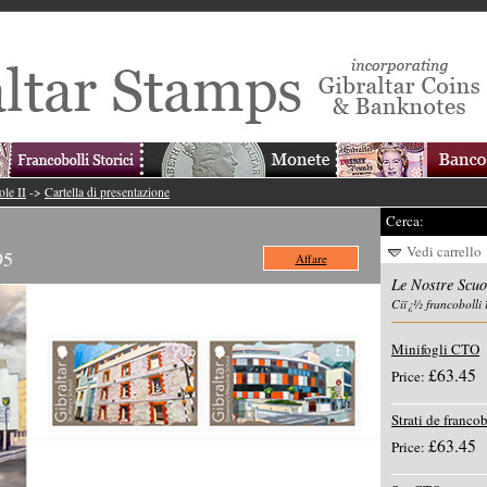
le II
->
Cartella di presentazione
Cerca:
Vedi carrello
95
Affare
Le Nostre Scuo
Ciï¿½ francobolli 
Minifogli CTO
£63.45
Price:
Strati de francob
£63.45
Price: