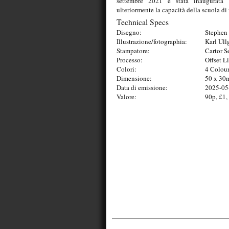
settembre 2021 è stata inaugurata 
ulteriormente la capacità della scuola di
Technical Specs
Disegno:
Stephen 
Illustrazione/fotographia:
Karl Ull
Stampatore:
Cartor S
Processo:
Offset L
Colori:
4 Colou
Dimensione:
50 x 3
Data di emissione:
2025-05
Valore:
90p, £1,