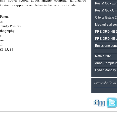
una nuova scuola appositamente costruita, rafforzando
Post & Go - Eu
 fornire un supporto completo e inclusivo ai suoi studenti.
Post & Go - An
Perera
Offerte Estate 
ger
Medaglie al ser
ecurity Printers
ithography
PRE-ORDINE SEP
rs
PRE-ORDINE Una
0mm
-20
Emissione congi
 £1.15, £4
Natale 2025
Anno Completo
Cyber Monday
Francobollo di