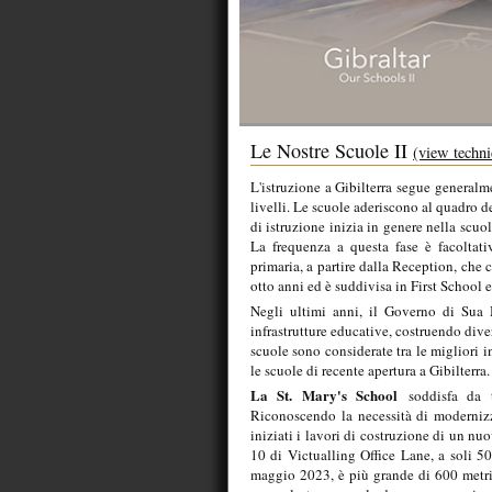
Le Nostre Scuole II
(view techni
L'istruzione a Gibilterra segue generalme
livelli. Le scuole aderiscono al quadro 
di istruzione inizia in genere nella scuo
La frequenza a questa fase è facoltati
primaria, a partire dalla Reception, che c
otto anni ed è suddivisa in First School
Negli ultimi anni, il Governo di Sua M
infrastrutture educative, costruendo dive
scuole sono considerate tra le migliori i
le scuole di recente apertura a Gibilterra.
La St. Mary's School
soddisfa da t
Riconoscendo la necessità di modernizz
iniziati i lavori di costruzione di un nu
10 di Victualling Office Lane, a soli 50
maggio 2023, è più grande di 600 metri