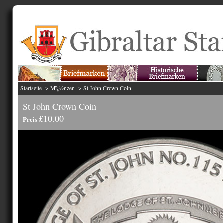
Startseite
->
Mï¿½nzen
->
St John Crown Coin
St John Crown Coin
£10.00
Preis