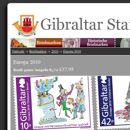
Startseite
->
Briefmarken
->
2010
->
Europa 2010
Europa 2010
£37.95
Kaufe ganze Ausgabe fï¿½r