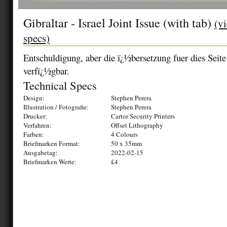
Gibraltar - Israel Joint Issue (with tab)
(v
specs)
Entschuldigung, aber die ï¿½bersetzung fuer dies Seite 
verfï¿½gbar.
Technical Specs
Design:
Stephen Perera
Illustration / Fotografie:
Stephen Perera
Drucker:
Cartor Security Printers
Verfahren:
Offset Lithography
Farben:
4 Colours
Briefmarken Format:
50 x 35mm
Ausgabetag:
2022-02-15
Briefmarken Werte:
£4