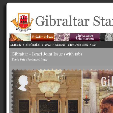
Startseite
->
Briefmarken
->
2022
->
Gibraltar - Israel Joint Issue
->
Set
Gibraltar - Israel Joint Issue (with tab)
Preis Set: :
Preisnachfrage