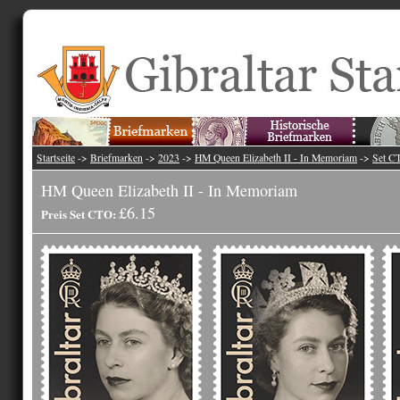
Startseite
->
Briefmarken
->
2023
->
HM Queen Elizabeth II - In Memoriam
->
Set C
HM Queen Elizabeth II - In Memoriam
£6.15
Preis Set CTO: