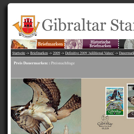
Startseite
->
Briefmarken
->
2009
->
Definitive 2009 'Additional Values'
->
Dauermar
Preis Dauermarken: :
Preisnachfrage