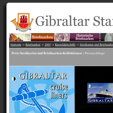
Startseite
->
Briefmarken
->
2005
->
Kreuzfahrtschiffe
->
Steckkarten und Briefmarke
Preis Steckkarten und Briefmarken-Kollektionen: :
Preisnachfrage