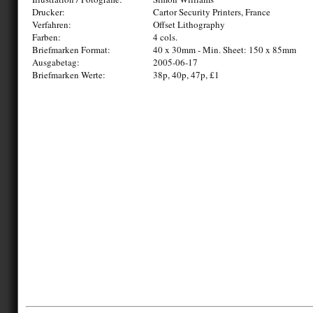
Drucker:
Cartor Security Printers, France
Verfahren:
Offset Lithography
Farben:
4 cols.
Briefmarken Format:
40 x 30mm - Min. Sheet: 150 x 85mm
Ausgabetag:
2005-06-17
Briefmarken Werte:
38p, 40p, 47p, £1