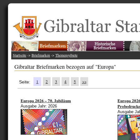
Startseite
->
Briefmarken
->
Themengebiete
Gibraltar Briefmarken bezogen auf "Europa"
1
2
3
4
5
>>
Seite:
Europa 2026 – 70. Jubiläum
Europa 2026
Probedruck
Ausgabe Jahr: 2026
Ausgabe Jah